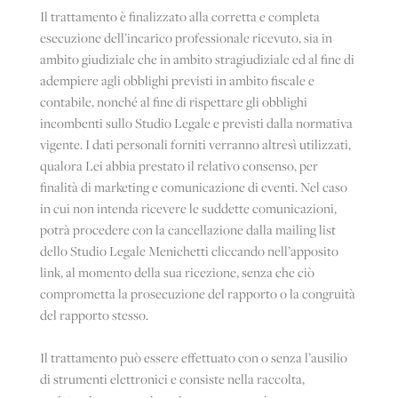
Il trattamento è finalizzato alla corretta e completa
esecuzione dell’incarico professionale ricevuto, sia in
ambito giudiziale che in ambito stragiudiziale ed al fine di
adempiere agli obblighi previsti in ambito fiscale e
contabile, nonché al fine di rispettare gli obblighi
incombenti sullo Studio Legale e previsti dalla normativa
vigente. I dati personali forniti verranno altresì utilizzati,
qualora Lei abbia prestato il relativo consenso, per
finalità di marketing e comunicazione di eventi. Nel caso
in cui non intenda ricevere le suddette comunicazioni,
potrà procedere con la cancellazione dalla mailing list
dello Studio Legale Menichetti cliccando nell’apposito
link, al momento della sua ricezione, senza che ciò
comprometta la prosecuzione del rapporto o la congruità
del rapporto stesso.
Il trattamento può essere effettuato con o senza l’ausilio
di strumenti elettronici e consiste nella raccolta,