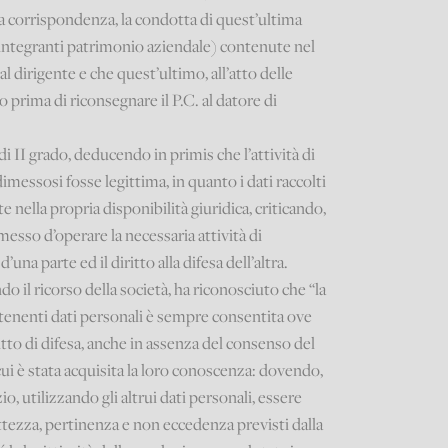
lla corrispondenza, la condotta di quest’ultima
(integranti patrimonio aziendale) contenute nel
 dirigente e che quest’ultimo, all’atto delle
 prima di riconsegnare il P.C. al datore di
 II grado, deducendo in primis che l’attività di
dimessosi fosse legittima, in quanto i dati raccolti
nella propria disponibilità giuridica, criticando,
messo d’operare la necessaria attività di
’una parte ed il diritto alla difesa dell’altra.
o il ricorso della società, ha riconosciuto che “la
enenti dati personali è sempre consentita ove
ritto di difesa, anche in assenza del consenso del
 cui è stata acquisita la loro conoscenza: dovendo,
zio, utilizzando gli altrui dati personali, essere
ettezza, pertinenza e non eccedenza previsti dalla