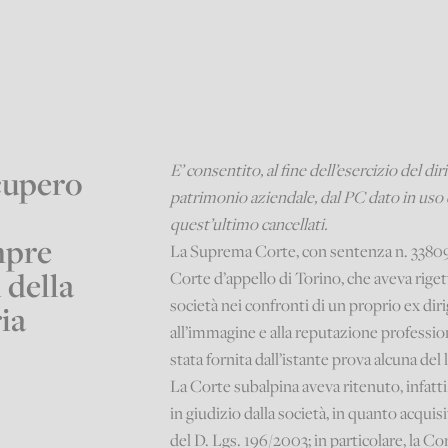
E’ consentito, al fine dell’esercizio del dir
ecupero
patrimonio aziendale, dal PC dato in uso 
quest’ultimo cancellati.
mpre
La Suprema Corte, con sentenza n. 33809 
i della
Corte d’appello di Torino, che aveva rige
società nei confronti di un proprio ex dir
ria
all’immagine e alla reputazione profession
stata fornita dall’istante prova alcuna de
La Corte subalpina aveva ritenuto, infatti
in giudizio dalla società, in quanto acquisi
del D. Lgs. 196/2003; in particolare, la Co