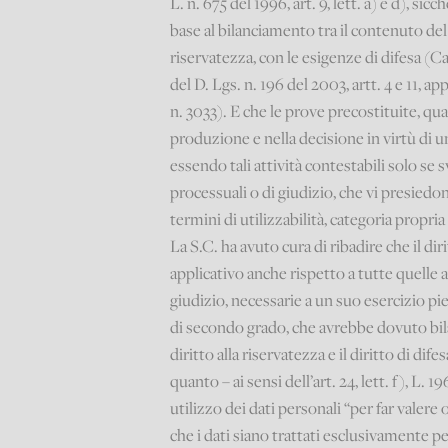
L. n. 675 del 1996, art. 9, lett. a) e d), si
base al bilanciamento tra il contenuto del 
riservatezza, con le esigenze di difesa (Cas
del D. Lgs. n. 196 del 2003, artt. 4 e 11, a
n. 3033). E che le prove precostituite, qua
produzione e nella decisione in virtù di u
essendo tali attività contestabili solo se
processuali o di giudizio, che vi presiedo
termini di utilizzabilità, categoria propria
La S.C. ha avuto cura di ribadire che il di
applicativo anche rispetto a tutte quelle 
giudizio, necessarie a un suo esercizio pi
di secondo grado, che avrebbe dovuto bilan
diritto alla riservatezza e il diritto di di
quanto – ai sensi dell’art. 24, lett. f), L
utilizzo dei dati personali “per far valere
che i dati siano trattati esclusivamente pe