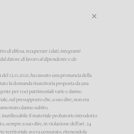
itto di difesa, recuperare i dati, integranti
dal datore di lavoro al dipendente e da
del 12.11.2021, ha cassato una pronuncia della
ttato la domanda risarcitoria proposta da una
igente per voci patrimoniali varie e danno
ale, sul presupposto che, a suo dire, non era
l lamentato danno subito.
. inutilizzabile il materiale probatorio introdotto
to, sempre a suo dire, in violazione dell’art. 24
rte territoriale aveva censurato, ritenendola