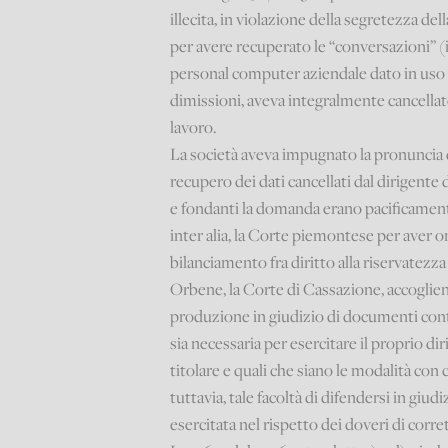
illecita, in violazione della segretezza de
per avere recuperato le “conversazioni” 
personal computer aziendale dato in uso al
dimissioni, aveva integralmente cancellato
lavoro.
La società aveva impugnato la pronuncia di
recupero dei dati cancellati dal dirigente 
e fondanti la domanda erano pacificamente 
inter alia, la Corte piemontese per aver o
bilanciamento fra diritto alla riservatezza d
Orbene, la Corte di Cassazione, accogliend
produzione in giudizio di documenti cont
sia necessaria per esercitare il proprio di
titolare e quali che siano le modalità con
tuttavia, tale facoltà di difendersi in giudi
esercitata nel rispetto dei doveri di corr