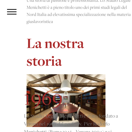
Menichetti è a pieno titolo uno dei primi studi legali del
Nord Italia ad elevatissima specializzazione nella materia
giuslavoristica
La nostra
storia
1969
Lo Studio Legale Menichetti è stato fondato a
Verona nel 1969 dal prof. avv. Pier Rodolfo
Menichetti (Roma 1945 – Verona 2004) e si