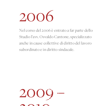
2006
Nel corso del 2006 è entrato a far parte dello
Studio l’avv. Osvaldo Cantone, specializzato
anche in cause collettive di diritto del lavoro
subordinato e in diritto sindacale.
Home
Casi Studio
Attività
Professionisti
2009 –
Magazine
Storia