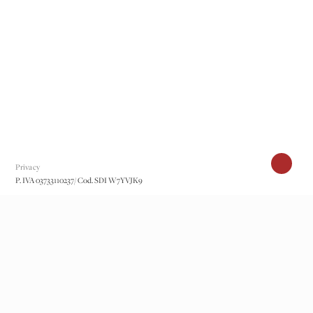
Privacy
P. IVA 03733110237/ Cod. SDI W7YVJK9