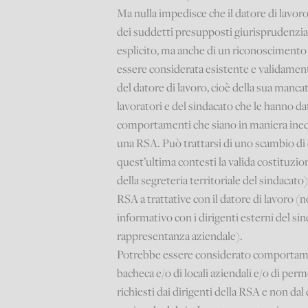
Ma nulla impedisce che il datore di lavo
dei suddetti presupposti giurisprudenzial
esplicito, ma anche di un riconoscimento 
essere considerata esistente e validament
del datore di lavoro, cioè della sua mancat
lavoratori e del sindacato che le hanno dat
comportamenti che siano in maniera inequi
una RSA. Può trattarsi di uno scambio d
quest’ultima contesti la valida costituzi
della segreteria territoriale del sindacato
RSA a trattative con il datore di lavoro 
informativo con i dirigenti esterni del si
rappresentanza aziendale).
Potrebbe essere considerato comportamen
bacheca e/o di locali aziendali e/o di pe
richiesti dai dirigenti della RSA e non da