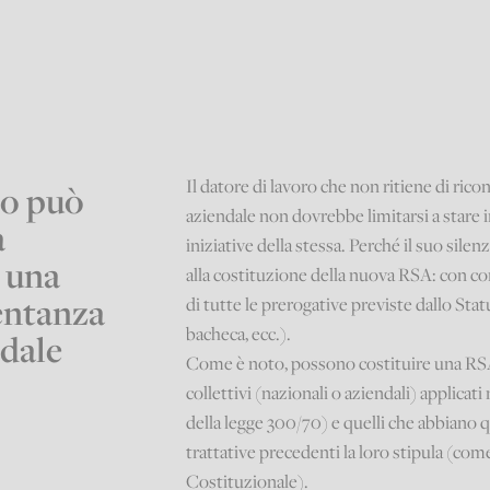
Il datore di lavoro che non ritiene di ri
io può
aziendale non dovrebbe limitarsi a stare i
a
iniziative della stessa. Perché il suo si
i una
alla costituzione della nuova RSA: con c
entanza
di tutte le prerogative previste dallo Stat
bacheca, ecc.).
ndale
Come è noto, possono costituire una RSA 
collettivi (nazionali o aziendali) applicati
della legge 300/70) e quelli che abbiano 
trattative precedenti la loro stipula (come
Costituzionale).