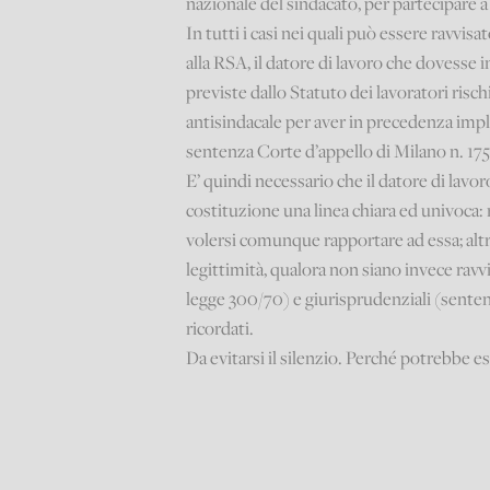
nazionale del sindacato, per partecipare a
In tutti i casi nei quali può essere rav
alla RSA, il datore di lavoro che dovesse i
previste dallo Statuto dei lavoratori ri
antisindacale per aver in precedenza impl
sentenza Corte d’appello di Milano n. 175
E’ quindi necessario che il datore di lavo
costituzione una linea chiara ed univoca: 
volersi comunque rapportare ad essa; alt
legittimità, qualora non siano invece ravvis
legge 300/70) e giurisprudenziali (sente
ricordati.
Da evitarsi il silenzio. Perché potrebbe 