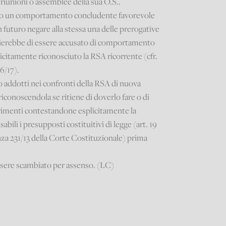
 riunioni o assemblee della sua O.S..
visato un comportamento concludente favorevole
n futuro negare alla stessa una delle prerogative
schierebbe di essere accusato di comportamento
icitamente riconosciuto la RSA ricorrente (cfr.
6/17).
ro addotti nei confronti della RSA di nuova
riconoscendola se ritiene di doverlo fare o di
rimenti contestandone esplicitamente la
abili i presupposti costituitivi di legge (art. 19
nza 231/13 della Corte Costituzionale) prima
essere scambiato per assenso. (LC)