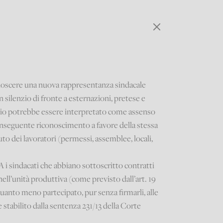
conoscere una nuova rappresentanza sindacale
n silenzio di fronte a esternazioni, pretese e
lenzio potrebbe essere interpretato come assenso
onseguente riconoscimento a favore della stessa
uto dei lavoratori (permessi, assemblee, locali,
i sindacati che abbiano sottoscritto contratti
 nell’unità produttiva (come previsto dall’art. 19
quanto meno partecipato, pur senza firmarli, alle
 stabilito dalla sentenza 231/13 della Corte