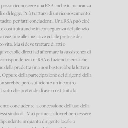
ro possa riconoscere una RSA anche in mancanza
i e di legge. Può trattarsi di un riconoscimento
tacito, per fatti concludenti. Una RSA può cioè
e costituita anche in conseguenza del silenzio
a reazione alle iniziative ed alle pretese dei
o vita. Ma si deve trattare di atti o
vocabile diretti ad affermare la sussistenza di
i corrispondenza tra RSA ed azienda senza che
one della predetta (ma non basterebbe la lettera
). Oppure della partecipazione dei dirigenti della
(non sarebbe però sufficiente un incontro
ndacato che pretende di aver costituito la
to concludente la concessione dell’uso della
rmessi sindacali. Ma i permessi dovrebbero essere
l dipendente in quanto dirigente locale o