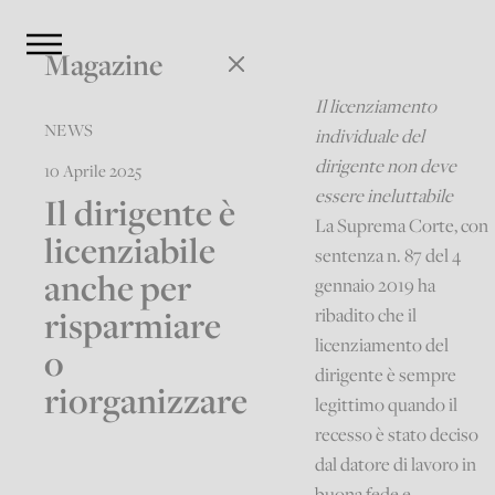
Magazine
Il licenziamento
NEWS
individuale del
dirigente non deve
10 Aprile 2025
essere ineluttabile
Il dirigente è
La Suprema Corte, con
licenziabile
sentenza n. 87 del 4
anche per
gennaio 2019 ha
risparmiare
ribadito che il
licenziamento del
o
dirigente è sempre
riorganizzare
legittimo quando il
recesso è stato deciso
dal datore di lavoro in
buona fede e