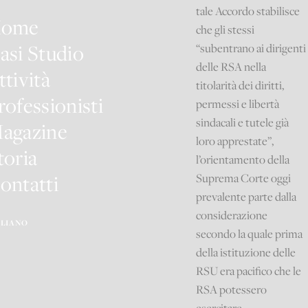
tale Accordo stabilisce
ome
che gli stessi
asi Studio
“subentrano ai dirigenti
delle RSA nella
ttività
titolarità dei diritti,
rofessionisti
permessi e libertà
sindacali e tutele già
agazine
loro apprestate”,
toria
l’orientamento della
ontatti
Suprema Corte oggi
prevalente parte dalla
considerazione
ALIANO
secondo la quale prima
della istituzione delle
RSU era pacifico che le
RSA potessero