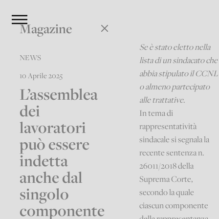
Magazine
Se è stato eletto nella
NEWS
lista di un sindacato che
abbia stipulato il CCNL
10 Aprile 2025
o almeno partecipato
L’assemblea
alle trattative
.
dei
In tema di
lavoratori
rappresentatività
può essere
sindacale si segnala la
recente sentenza n.
indetta
26011/2018 della
anche dal
Suprema Corte,
singolo
secondo la quale
componente
ciascun componente
della rappresentanza