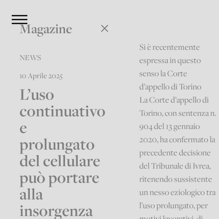
Magazine
Si è recentemente
NEWS
espressa in questo
senso la Corte
10 Aprile 2025
d’appello di Torino
L’uso
La Corte d’appello di
continuativo
Torino, con sentenza n.
e
904 del 13 gennaio
prolungato
2020, ha confermato la
precedente decisione
del cellulare
del Tribunale di Ivrea,
può portare
ritenendo sussistente
alla
un nesso eziologico tra
insorgenza
l’uso prolungato, per
motivi lavorativi, di