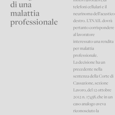
di una
telefoni cellulari e il
malattia
neurinoma dell’acustico
professionale
destro. L’INAIL dovrà
pertanto corrispondere
al lavoratore
interessato una rendita
per malattia
professionale.
La decisione ha un
precedente nella
sentenza della Corte di
Cassazione, sezione
Lavoro, del 12 ottobre
2012 n. 17438, che in un
caso analogo aveva
riconosciuto la