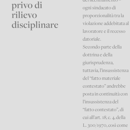
privo di
ogni sindacato di
rilievo
proporzionalità tra la
disciplinare
violazione addebitata al
lavoratore e il recesso
datoriale.
Secondo parte della
dottrina e della
giurisprudenza,
tuttavia, l’insussistenza
del “fatto materiale
contestato” andrebbe
posta in continuità con
l’insussistenza del
“fatto contestato”, di
cui all’art. 18, c. 4, della
L. 300/1970, così come