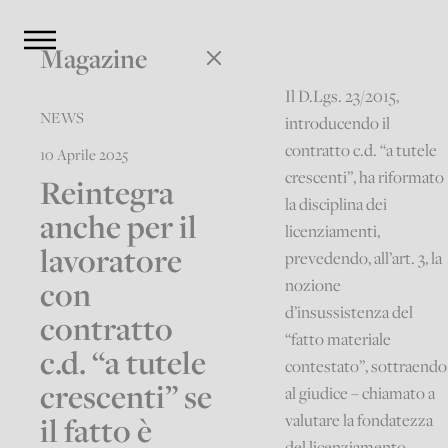
Magazine
Il D.Lgs. 23/2015,
NEWS
introducendo il
contratto c.d. “a tutele
10 Aprile 2025
crescenti”, ha riformato
Reintegra
la disciplina dei
anche per il
licenziamenti,
lavoratore
prevedendo, all’art. 3, la
con
nozione
d’insussistenza del
contratto
“fatto materiale
c.d. “a tutele
contestato”, sottraendo
crescenti” se
al giudice – chiamato a
il fatto è
valutare la fondatezza
del licenziamento –