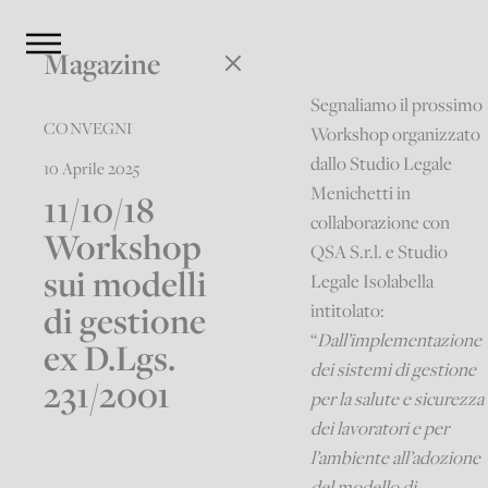
Magazine
Segnaliamo il prossimo
CONVEGNI
Workshop organizzato
dallo Studio Legale
10 Aprile 2025
Menichetti in
11/10/18
collaborazione con
Workshop
QSA S.r.l. e Studio
sui modelli
Legale Isolabella
di gestione
intitolato:
“
Dall’implementazione
ex D.Lgs.
dei sistemi di gestione
231/2001
per la salute e sicurezza
dei lavoratori e per
l’ambiente all’adozione
del modello di