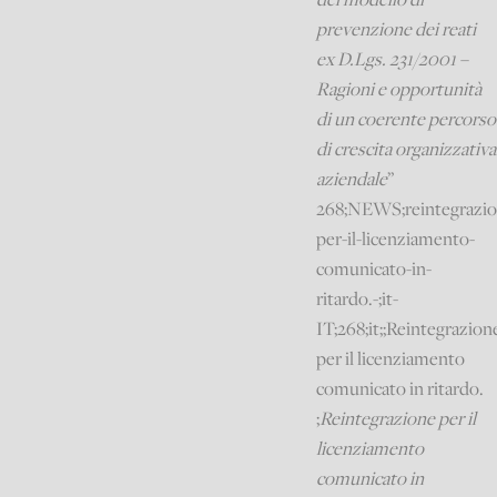
prevenzione dei reati
ex D.Lgs. 231/2001 –
Ragioni e opportunità
di un coerente percorso
di crescita organizzativa
aziendale
”
268;NEWS;reintegrazio
per-il-licenziamento-
comunicato-in-
ritardo.-;it-
IT;268;it;;Reintegrazion
per il licenziamento
comunicato in ritardo.
;
Reintegrazione per il
licenziamento
comunicato in