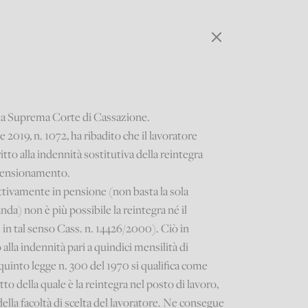
lla Suprema Corte di Cassazione.
2019, n. 1072, ha ribadito che il lavoratore
tto alla indennità sostitutiva della reintegra
r pensionamento.
ettivamente in pensione (non basta la sola
nda) non è più possibile la reintegra né il
 in tal senso Cass. n. 14426/2000). Ciò in
alla indennità pari a quindici mensilità di
 quinto legge n. 300 del 1970 si qualifica come
to della quale è la reintegra nel posto di lavoro,
della facoltà di scelta del lavoratore. Ne consegue