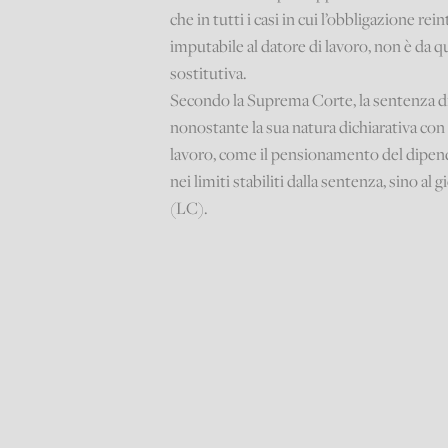
che in tutti i casi in cui l’obbligazione r
imputabile al datore di lavoro, non è da 
sostitutiva.
Secondo la Suprema Corte, la sentenza di
nonostante la sua natura dichiarativa con e
lavoro, come il pensionamento del dipende
nei limiti stabiliti dalla sentenza, sino al
(LC).