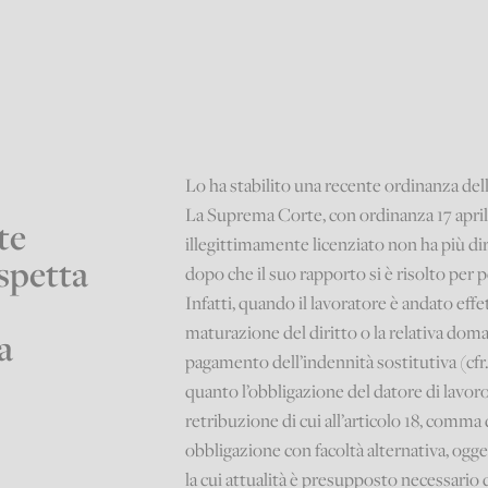
Lo ha stabilito una recente ordinanza de
La Suprema Corte, con ordinanza 17 aprile 
te
illegittimamente licenziato non ha più diri
spetta
dopo che il suo rapporto si è risolto pe
Infatti, quando il lavoratore è andato eff
maturazione del diritto o la relativa doma
a
pagamento dell’indennità sostitutiva (cfr.
quanto l’obbligazione del datore di lavoro 
retribuzione di cui all’articolo 18, comma
obbligazione con facoltà alternativa, ogget
la cui attualità è presupposto necessario 