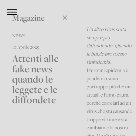
Magazine
Un altro virus si sta
NEWS
sempre più
diffondendo. Quando
10 Aprile 2025
le bufale provocano
Attenti alle
l’infodemia.
fake news
I termini epidemia e
quando le
pandemia sono
leggete e le
purtroppo più che mai
attuali e fanno paura,
diffondete
perché correlati ad un
virus che sta causando
troppe vittime e sta
cambiando la nostra
vita. Ma c’è un’altra