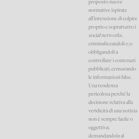
proposto nuove
normative ispirate
all’intenzione di colpire
proprio e soprattutto i
social networks
,
criminalizzandoli e/o
obbligandoli a
controllare i contenuti
pubblicati, censurando
le informazioni false.
Una tendenza
pericolosa perché la
decisione relativa alla
veridicità di una notizia
non è sempre facile o
oggettiva;
demandandola al