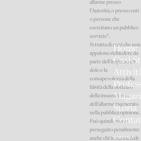
allarme presso
l’Autorità, o presso enti
o persone che
esercitano un pubblico
servizio”.
Si tratta di reati che non
Home
appaiono richiedere da
Casi S
parte dell’imputato, il
Attivit
dolo e la
consapevolezza della
Profess
falsità della notizia o
Magaz
della insussistenza
dell’allarme ingenerato
Storia
nella pubblica opinione.
Contat
Può quindi essere
perseguito penalmente
anche chi in buona fede
ITALIANO