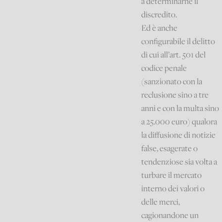
a determinarne il
discredito.
Ed è anche
configurabile il delitto
di cui all’art. 501 del
codice penale
(sanzionato con la
reclusione sino a tre
anni e con la multa sino
a 25.000 euro) qualora
la diffusione di notizie
false, esagerate o
tendenziose sia volta a
turbare il mercato
interno dei valori o
delle merci,
cagionandone un