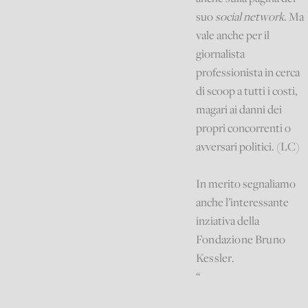
suo
social network
. Ma
vale anche per il
giornalista
professionista in cerca
di scoop a tutti i costi,
magari ai danni dei
propri concorrenti o
avversari politici. (LC)
In merito segnaliamo
anche l’interessante
inziativa della
Fondazione Bruno
Kessler
.
“