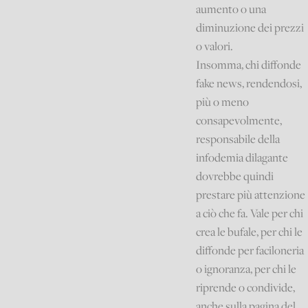
aumento o una
diminuzione dei prezzi
o valori.
Insomma, chi diffonde
fake news, rendendosi,
più o meno
consapevolmente,
responsabile della
infodemia dilagante
dovrebbe quindi
prestare più attenzione
a ciò che fa. Vale per chi
crea le bufale, per chi le
diffonde per faciloneria
o ignoranza, per chi le
riprende o condivide,
anche sulla pagina del