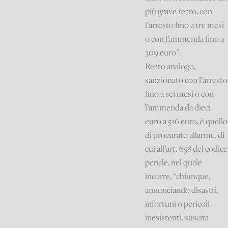
più grave reato, con
l’arresto fino a tre mesi
o con l’ammenda fino a
309 euro”.
Reato analogo,
sanzionato con l’arresto
fino a sei mesi o con
l’ammenda da dieci
euro a 516 euro, è quello
di procurato allarme, di
cui all’art. 658 del codice
penale, nel quale
incorre, “chiunque,
annunciando disastri,
infortuni o pericoli
inesistenti, suscita