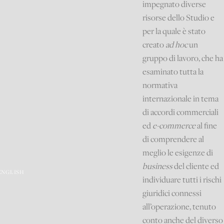
impegnato diverse
risorse dello Studio e
per la quale è stato
creato
ad hoc
un
gruppo di lavoro, che ha
esaminato tutta la
normativa
internazionale in tema
di accordi commerciali
ed
e-commerce
al fine
di comprendere al
meglio le esigenze di
business
del cliente ed
ENGLISH
individuare tutti i rischi
giuridici connessi
all’operazione, tenuto
conto anche del diverso