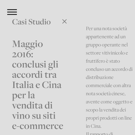
Casi Studio
Per una nota società
appartenente ad un
Maggio
gruppo operante nel
2016:
settore vitivinicolo e
fruttifero è stato
conclusi gli
concluso un accordo di
accordi tra
distribuzione
Italia e Cina
commerciale con altra
per la
nota società cinese,
avente come oggetto e
vendita di
scopo la vendita dei
vino su siti
propri prodotti on line
e-commerce
in Cina.
Il rapporto di