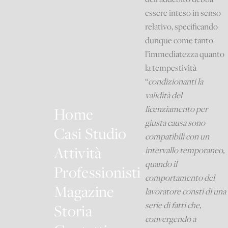
essere inteso in senso
relativo, specificando
dunque come tanto
l’immediatezza quanto
la tempestività
“
condizionanti la
validità del
licenziamento per
Home
giusta causa sono
Casi Studio
compatibili con un
Attività
intervallo temporaneo,
quando il
Professionisti
comportamento del
Magazine
lavoratore consti di una
serie di fatti che,
Storia
convergendo a