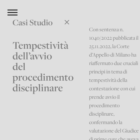
Casi Studio
Con sentenza n.
1040/2022 pubblicata il
Tempestività
25.11.2022, la Corte
dell’avvio
d’Appello di Milano ha
riaffermato due cruciali
del
principi in tema di
procedimento
tempestività della
disciplinare
contestazione con cui
prende avvio il
procedimento
disciplinare,
confermando la
valutazione del Giudice
di prime cure che aveva