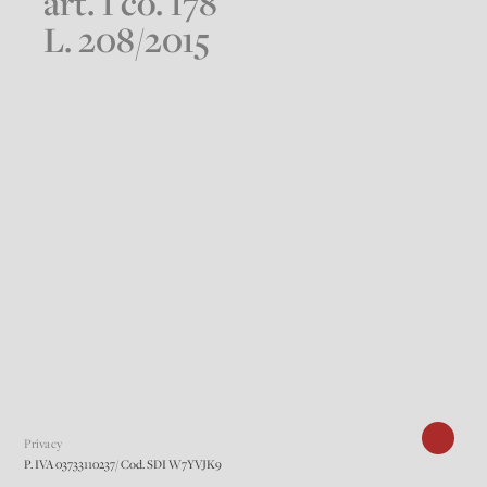
art. 1 co. 178
L. 208/2015
Privacy
P. IVA 03733110237/ Cod. SDI W7YVJK9