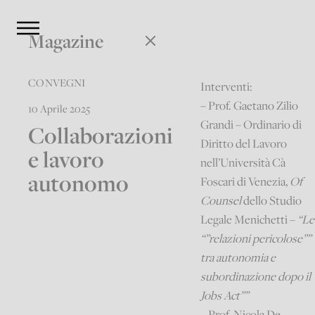
Magazine
CONVEGNI
Interventi:
– Prof. Gaetano Zilio
10 Aprile 2025
Grandi – Ordinario di
Collaborazioni
Diritto del Lavoro
e lavoro
nell’Università Cà
autonomo
Foscari di Venezia,
Of
Counsel
dello Studio
Legale Menichetti –
“Le
“”relazioni pericolose””
tra autonomia e
subordinazione dopo il
Jobs Act””
– Prof. Nicola De