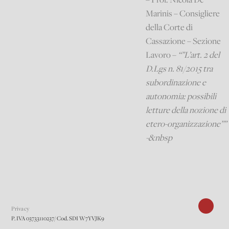
Marinis – Consigliere
della Corte di
Cassazione – Sezione
Lavoro –
“”L’art. 2 del
D.Lgs n. 81/2015 tra
subordinazione e
autonomia: possibili
letture della nozione di
etero-organizzazione””
-&nbsp
Privacy
P. IVA 03733110237/ Cod. SDI W7YVJK9