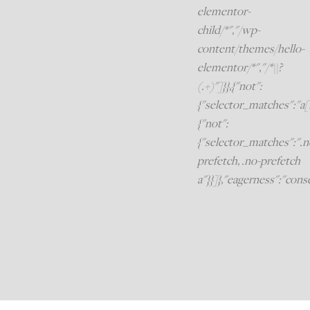
elementor-
child/*","/wp-
content/themes/hello-
elementor/*","/*\\?
(.+)"]}},{"not":
{"selector_matches":"a[r
{"not":
{"selector_matches":".n
prefetch, .no-prefetch
a"}}]},"eagerness":"cons