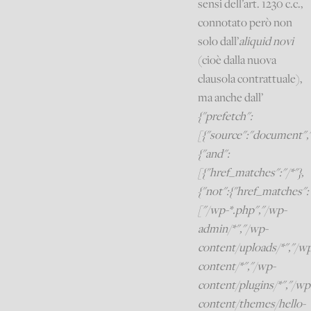
sensi dell’art. 1230 c.c.,
connotato però non
solo dall’
aliquid novi
(cioè dalla nuova
clausola contrattuale),
ma anche dall’
{"prefetch":
[{"source":"document",
{"and":
[{"href_matches":"/*"},
{"not":{"href_matches":
["/wp-*.php","/wp-
admin/*","/wp-
content/uploads/*","/w
content/*","/wp-
content/plugins/*","/wp
content/themes/hello-