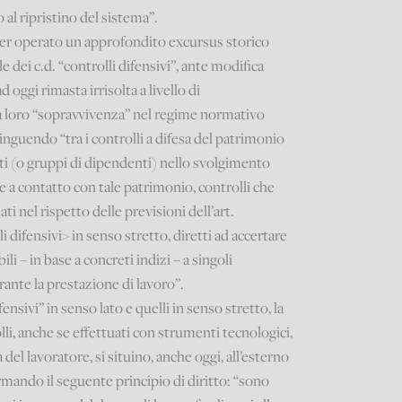
al ripristino del sistema”.
ver operato un approfondito excursus storico
e dei c.d. “controlli difensivi”, ante modifica
ad oggi rimasta irrisolta a livello di
la loro “sopravvivenza” nel regime normativo
inguendo “tra i controlli a difesa del patrimonio
ti (o gruppi di dipendenti) nello svolgimento
ne a contatto con tale patrimonio, controlli che
 nel rispetto delle previsioni dell’art.
li difensivi> in senso stretto, diretti ad accertare
li – in base a concreti indizi – a singoli
rante la prestazione di lavoro”.
fensivi” in senso lato e quelli in senso stretto, la
lli, anche se effettuati con strumenti tecnologici,
el lavoratore, si situino, anche oggi, all’esterno
ermando il seguente principio di diritto: “sono