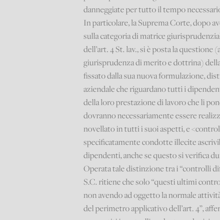
danneggiate per tutto il tempo necessario 
In particolare, la Suprema Corte, dopo a
sulla categoria di matrice giurisprudenzial
dell’art. 4 St. lav., si è posta la questione (
giurisprudenza di merito e dottrina) del
fissato dalla sua nuova formulazione, dist
aziendale che riguardano tutti i dipenden
della loro prestazione di lavoro che li po
dovranno necessariamente essere realizzati
novellato in tutti i suoi aspetti, e <control
specificatamente condotte illecite ascrivibi
dipendenti, anche se questo si verifica du
Operata tale distinzione tra i “controlli di
S.C. ritiene che solo “questi ultimi contro
non avendo ad oggetto la normale attività d
del perimetro applicativo dell’art. 4”, aff