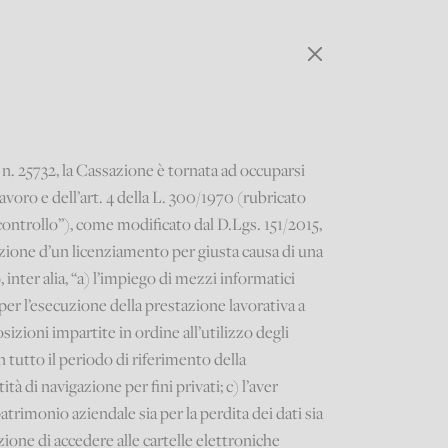
n. 25732, la Cassazione è tornata ad occuparsi
 lavoro e dell’art. 4 della L. 300/1970 (rubricato
 controllo”), come modificato dal D.Lgs. 151/2015,
zione d’un licenziamento per giusta causa di una
, inter alia, “a) l’impiego di mezzi informatici
per l’esecuzione della prestazione lavorativa a
osizioni impartite in ordine all’utilizzo degli
in tutto il periodo di riferimento della
tà di navigazione per fini privati; c) l’aver
atrimonio aziendale sia per la perdita dei dati sia
azione di accedere alle cartelle elettroniche