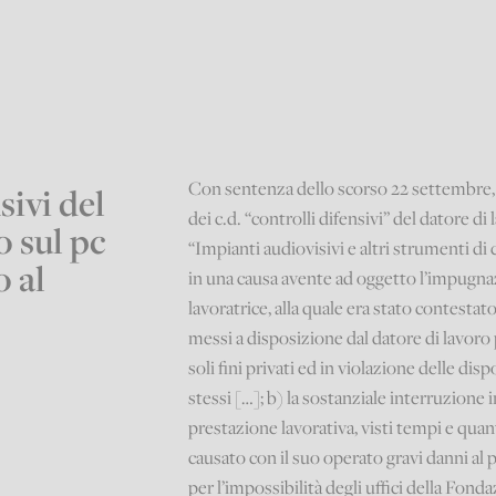
Con sentenza dello scorso 22 settembre, 
sivi del
dei c.d. “controlli difensivi” del datore di
o sul pc
“Impianti audiovisivi e altri strumenti di
o al
in una causa avente ad oggetto l’impugna
lavoratrice, alla quale era stato contestato
messi a disposizione dal datore di lavoro 
soli fini privati ed in violazione delle disp
stessi […]; b) la sostanziale interruzione 
prestazione lavorativa, visti tempi e quanti
causato con il suo operato gravi danni al p
per l’impossibilità degli uffici della Fond