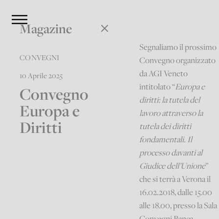
Magazine
Segnaliamo il prossimo
CONVEGNI
Convegno organizzato
da AGI Veneto
10 Aprile 2025
intitolato “
Europa e
Convegno
diritti: la tutela del
Europa e
lavoro attraverso la
Diritti
tutela dei diritti
fondamentali. Il
processo davanti al
Giudice dell’Unione
”
che si terrà a Verona il
16.02.2018, dalle 15.00
alle 18.00, presso la Sala
Convegni Banca