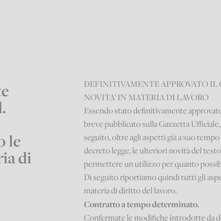
DEFINITIVAMENTE APPROVATO IL C
te
NOVITA’ IN MATERIA DI LAVORO
.
Essendo stato definitivamente approvato d
breve pubblicato sulla Gazzetta Ufficiale,
 le
seguito, oltre agli aspetti già a suo tempo
decreto legge, le ulteriori novità del test
ia di
permettere un utilizzo per quanto possi
Di seguito riportiamo quindi tutti gli aspe
materia di diritto del lavoro.
Contratto a tempo determinato.
Confermate le modifiche introdotte da d