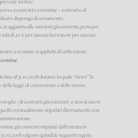
 prevede inoltre:
 ricorso a contratto a termine + contratto di
licato disponga diversamente;
 in aggiunta alle sanzioni già esistenti, pena per
nda di 20 € per ciascun lavoratore per ciascun
ontratto a termine si applichi all’utilizzatore.
a termine
a fino al 31.10.2018 durante la quale “rivive” la
e della legge di conversione e dello stesso
proroghe (di contratti già esistenti) e non ai nuovi
 quelli eventualmente stipulati direttamente con
mministrazione.
ermine già esistenti stipulati dall’entrata in
l 31.10.2018 valgono quindi le seguenti regole: