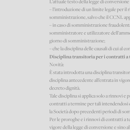
L’attuale testo della legge di conversione
– l’introduzione di un limite legale per il
somministrazione, salvo che il CCNL app
– in caso di somministrazione fraudolenta,
somministratore e utilizzatore dell’amme
giorno di somministrazione;
– che la disciplina delle causali di cui al c
Disciplina transitoria per i contratti 
Novità:
È stata introdotta una disciplina transitori
disciplina antecedente all’entrata in vigor
decreto dignità.
Tale disciplina si applica solo a rinnovi e 
contratti a termine per tali intendendosi
la Società dopo precedenti periodi di so
Per le proroghe e i rinnovi di contratti a t
vigore della legge di conversione e sino a