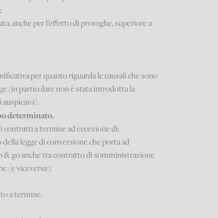
;
rata, anche per l’effetto di proroghe, superiore a
nificativa per quanto riguarda le causali che sono
ge (in particolare non è stata introdotta la
si auspicava).
po determinato.
 contratti a termine ad eccezione di:
o della legge di conversione che porta ad
top & go anche tra contratto di somministrazione
e (e viceversa);
atto a termine.