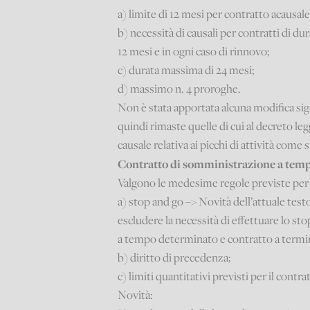
a) limite di 12 mesi per contratto acausale
b) necessità di causali per contratti di du
12 mesi e in ogni caso di rinnovo;
c) durata massima di 24 mesi;
d) massimo n. 4 proroghe.
Non è stata apportata alcuna modifica sig
quindi rimaste quelle di cui al decreto leg
causale relativa ai picchi di attività come 
Contratto di somministrazione a tem
Valgono le medesime regole previste per i
a) stop and go –> Novità dell’attuale test
escludere la necessità di effettuare lo s
a tempo determinato e contratto a termin
b) diritto di precedenza;
c) limiti quantitativi previsti per il contr
Novità: