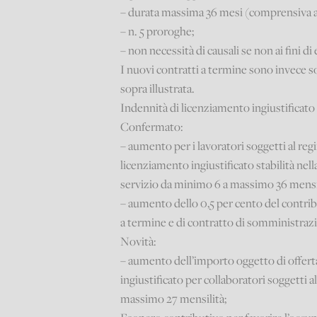
– durata massima 36 mesi (comprensiva a
– n. 5 proroghe;
– non necessità di causali se non ai fini di
I nuovi contratti a termine sono invece so
sopra illustrata.
Indennità di licenziamento ingiustificat
Confermato:
– aumento per i lavoratori soggetti al reg
licenziamento ingiustificato stabilità nel
servizio da minimo 6 a massimo 36 mensil
– aumento dello 0,5 per cento del contri
a termine e di contratto di somministra
Novità:
– aumento dell’importo oggetto di offerta
ingiustificato per collaboratori soggetti 
massimo 27 mensilità;