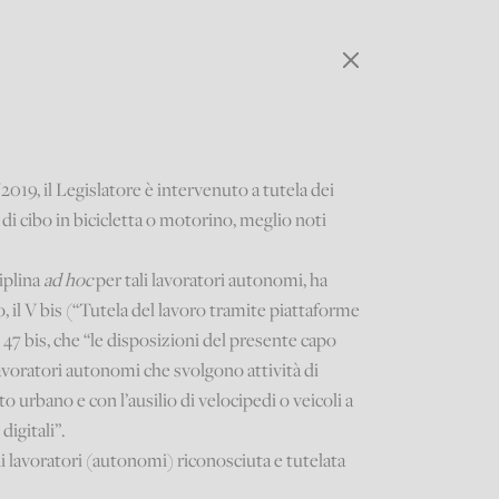
/2019, il Legislatore è intervenuto a tutela dei
 di cibo in bicicletta o motorino, meglio noti
iplina
ad hoc
per tali lavoratori autonomi, ha
, il V bis (“Tutela del lavoro tramite piattaforme
rt. 47 bis, che “le disposizioni del presente capo
 lavoratori autonomi che svolgono attività di
o urbano e con l’ausilio di velocipedi o veicoli a
igitali”.
i lavoratori (autonomi) riconosciuta e tutelata