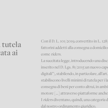
Con il D. L. 101/2019, convertito in L. 128
 tutela
fattorini addetti alla consegna a domicilio
ata ai
come
riders
.
La succitata legge, introducendo una disc
inserito nel D. Lgs. 81/2015 un nuovo capo
digitali”), stabilendo, in particolare, all’a
stabiliscono livelli minimi di tutela per i
consegna di beni per conto altrui, in ambit
motore […] attraverso piattaforme anche d
I
riders
diventano, quindi, una categoria d
dal nostro ordinamento giuridico.