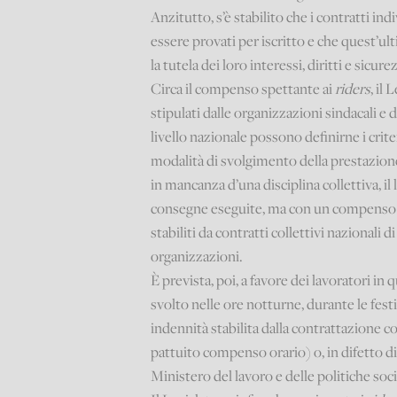
Anzitutto, s’è stabilito che i contratti ind
essere provati per iscritto e che quest’u
la tutela dei loro interessi, diritti e sicure
Circa il compenso spettante ai
riders
, il
stipulati dalle organizzazioni sindacali 
livello nazionale possono definirne i cri
modalità di svolgimento della prestazion
in mancanza d’una disciplina collettiva, il
consegne eseguite, ma con un compenso m
stabiliti da contratti collettivi nazionali d
organizzazioni.
È prevista, poi, a favore dei lavoratori in
svolto nelle ore notturne, durante le fest
indennità stabilita dalla contrattazione co
pattuito compenso orario) o, in difetto d
Ministero del lavoro e delle politiche soci