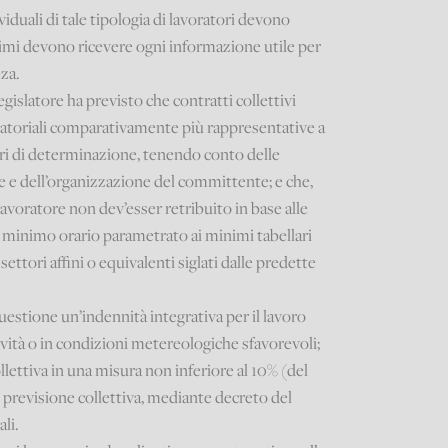
ividuali di tale tipologia di lavoratori devono
ltimi devono ricevere ogni informazione utile per
zza.
 Legislatore ha previsto che contratti collettivi
e datoriali comparativamente più rappresentative a
teri di determinazione, tenendo conto delle
e e dell’organizzazione del committente; e che,
 lavoratore non dev’esser retribuito in base alle
inimo orario parametrato ai minimi tabellari
i settori affini o equivalenti siglati dalle predette
 questione un’indennità integrativa per il lavoro
ività o in condizioni metereologiche sfavorevoli;
llettiva in una misura non inferiore al 10% (del
i previsione collettiva, mediante decreto del
ali.