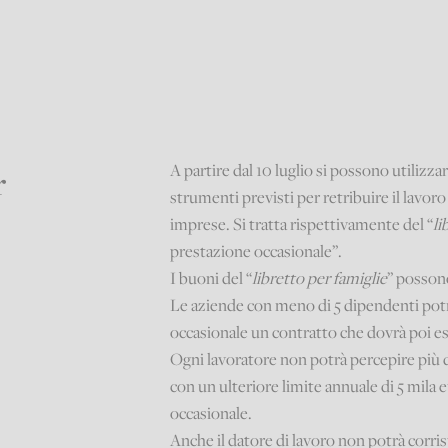
A partire dal 10 luglio si possono utilizza
r
strumenti previsti per retribuire il lavoro
imprese. Si tratta rispettivamente del “
li
prestazione occasionale”.
I buoni del “
libretto per famiglie
” possono
Le aziende con meno di 5 dipendenti potr
occasionale un contratto che dovrà poi es
Ogni lavoratore non potrà percepire più d
con un ulteriore limite annuale di 5 mila 
occasionale.
Anche il datore di lavoro non potrà corris