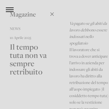
Magazine
Va pagato se gli abiti da
NEWS
lavoro debbono essere
indossati nello
10 Aprile 2025
spogliatoio
Il tempo
Il lavoratore che si
tuta non va
trova a dover anticipare
sempre
l’arrivo in azienda per
retribuito
indossare gli abiti da
lavoro ha diritto alla
retribuzione del tempo
all’uopo impiegato (il
cosiddetto tempo tuta)
solo se la vestizione
non può avvenire