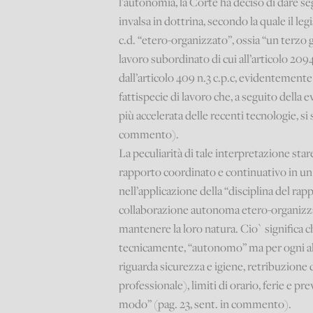
l’autonomia, la Corte ha deciso di dare seg
invalsa in dottrina, secondo la quale il l
c.d. “etero-organizzato”, ossia “un terzo g
lavoro subordinato di cui all’articolo 209
dall’articolo 409 n.3 c.p.c, evidentement
fattispecie di lavoro che, a seguito della
più accelerata delle recenti tecnologie, si
commento).
La peculiarità di tale interpretazione sta
rapporto coordinato e continuativo in u
nell’applicazione della “disciplina del rap
collaborazione autonoma etero-organizza
mantenere la loro natura. Cio` significa c
tecnicamente, “autonomo” ma per ogni altr
riguarda sicurezza e igiene, retribuzione
professionale), limiti di orario, ferie e pr
modo” (pag. 23, sent. in commento).