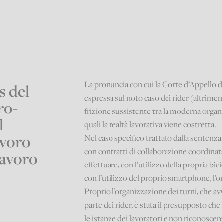
La pronuncia con cui la Corte d’Appello di
s del
espressa sul noto caso dei rider (altriment
ro-
frizione sussistente tra la moderna organi
l
quali la realtà lavorativa viene costretta.
avoro
Nel caso specifico trattato dalla sentenza 
con contratti di collaborazione coordina
lavoro
effettuare, con l’utilizzo della propria bic
con l’utilizzo del proprio smartphone, l’o
Proprio l’organizzazione dei turni, che
parte dei rider, è stata il presupposto ch
le istanze dei lavoratori e non riconoscer