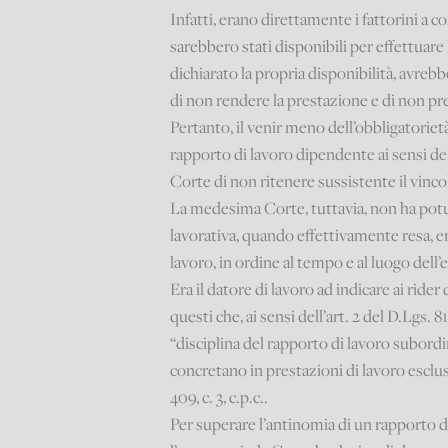
Infatti, erano direttamente i fattorini a c
sarebbero stati disponibili per effettuare
dichiarato la propria disponibilità, avre
di non rendere la prestazione e di non pres
Pertanto, il venir meno dell’obbligatoriet
rapporto di lavoro dipendente ai sensi del
Corte di non ritenere sussistente il vinc
La medesima Corte, tuttavia, non ha potu
lavorativa, quando effettivamente resa, er
lavoro, in ordine al tempo e al luogo dell’
Era il datore di lavoro ad indicare ai rid
questi che, ai sensi dell’art. 2 del D.Lgs.
“disciplina del rapporto di lavoro subordi
concretano in prestazioni di lavoro esclusi
409, c. 3, c.p.c..
Per superare l’antinomia di un rapporto di