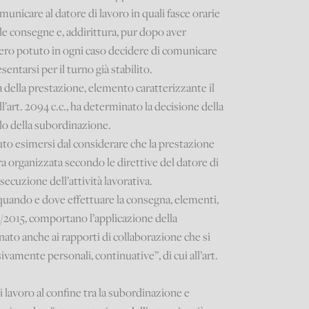
omunicare al datore di lavoro in quali fasce orarie
 le consegne e, addirittura, pur dopo aver
bbero potuto in ogni caso decidere di comunicare
entarsi per il turno già stabilito.
à della prestazione, elemento caratterizzante il
l’art. 2094 c.c., ha determinato la decisione della
olo della subordinazione.
to esimersi dal considerare che la prestazione
a organizzata secondo le direttive del datore di
esecuzione dell’attività lavorativa.
er quando e dove effettuare la consegna, elementi,
 81/2015, comportano l’applicazione della
nato anche ai rapporti di collaborazione che si
vamente personali, continuative”, di cui all’art.
 lavoro al confine tra la subordinazione e