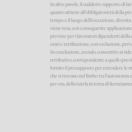
In altre parole, il suddetto rapporto di 
quanto attiene all’obbligatorietà della p
tempo e il luogo dell’esecuzione, divent
viene resa, con conseguente applicazione,
previste per i lavoratori dipendenti della
orari e retribuzione, con esclusione, però
In conclusione, avendo consentito ai ride
retributivo corrispondente a quello previ
fornito il presupposto per estendere le m
che si trovano nel limbo tra l’autonomia e
per ora, della tutela in tema di licenziam