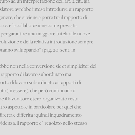
uito ad un’interpretazione dell’art. 2 cit., già
egislatore avrebbe inteso introdurre un rapporto
enere, che si viene a porre tra il rapporto di
4 c.c. e la collaborazione come prevista
e per garantire una maggiore tutela alle nuove
 evoluzione e della relativa introduzione sempre
 stanno sviluppando” (pag. 20, sent. in
rebbe non nella conversione sic et simpliciter del
n rapporto di lavoro subordinato ma
porto di lavoro subordinato ai rapporti di
ta (in essere), che però continuano a
he il lavoratore etero-organizzato resta,
o aspetto, e in particolare per quel che
 diretta e differita (quindi inquadramento
evidenza, il rapporto e` regolato nello stesso