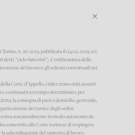
 Torino, n. 26/2019, pubblicata il 04.02.2019, si è
i detti, “ciclo-fattorini”), è emblematica della
zzazione del lavoro e gli schemi contrattuali nei
della Corte d’Appello, i rider erano stati assunti
ta e continuativa a tempo determinato, per
icletta, la consegna di pasti a domicilio, gestendo,
rganizzazione dei turni e degli ordini.
 avveniva sostanzialmente in modo autonomo da
e ha consentito alla Corte torinese di respingere
e la subordinazione del rapporto di lavoro.