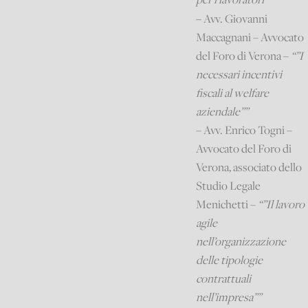
–
Avv. Giovanni
Maccagnani – Avvocato
del Foro di Verona –
“”I
necessari incentivi
fiscali al welfare
aziendale””
– Avv. Enrico Togni –
Avvocato del Foro di
Verona, associato dello
Studio Legale
Menichetti –
“”Il lavoro
agile
nell’organizzazione
delle tipologie
contrattuali
nell’impresa””