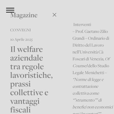
Magazine
Interventi
CONVEGNI
– Prof. Gaetano Zilio
Grandi – Ordinario di
10 Aprile 2025
Diritto del Lavoro
Il welfare
nell’Università Cà
aziendale
Foscari di Venezia,
Of
tra regole
Counsel
dello Studio
lavoristiche,
Legale Menichetti –
“Norme di legge e
prassi
contrattazione
collettive e
collettiva come
vantaggi
“”strumento”” di
fiscali
benefici non economici
per i lavoratori””