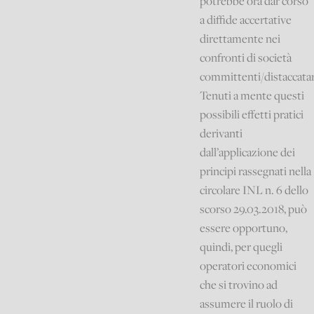
potrebbe ora dar corso
a diffide accertative
direttamente nei
confronti di società
committenti/distaccatar
Tenuti a mente questi
possibili effetti pratici
derivanti
dall’applicazione dei
principi rassegnati nella
circolare INL n. 6 dello
scorso 29.03.2018, può
essere opportuno,
quindi, per quegli
operatori economici
che si trovino ad
assumere il ruolo di