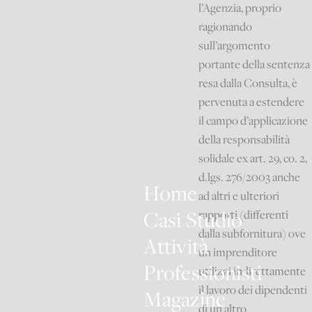
l’Agenzia, proprio
ragionando
sull’argomento
portante della sentenza
resa dalla Consulta, è
pervenuta a estendere
il campo d’applicazione
della responsabilità
solidale ex art. 29, co. 2,
d.lgs. 276/2003 anche
Home
ad altri e ulteriori
Casi Studio
rapporti (differenti
dalla subfornitura) ove
Attività
un imprenditore
Professionisti
utilizzi indirettamente
il lavoro dei dipendenti
Magazine
di un altro