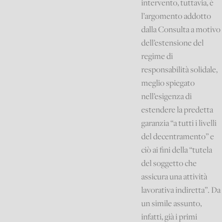
intervento, tuttavia, è
l’argomento addotto
dalla Consulta a motivo
dell’estensione del
regime di
responsabilità solidale,
meglio spiegato
nell’esigenza di
estendere la predetta
garanzia “a tutti i livelli
del decentramento” e
ciò ai fini della “tutela
del soggetto che
assicura una attività
lavorativa indiretta”. Da
un simile assunto,
infatti, già i primi