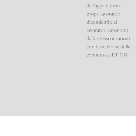
dall’appaltatore ai
propri lavoratori
dipendenti e ai
lavoratori autonomi
dallo stesso incaricati
per l’esecuzione della
commessa.(ET-MB)