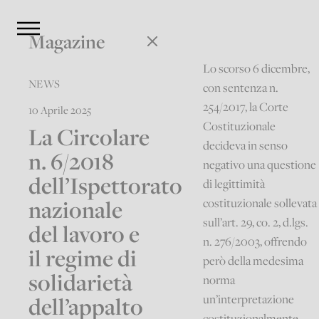
Magazine
Lo scorso 6 dicembre,
NEWS
con sentenza n.
254/2017, la Corte
10 Aprile 2025
Costituzionale
La Circolare
decideva in senso
n. 6/2018
negativo una questione
dell’Ispettorato
di legittimità
nazionale
costituzionale sollevata
sull’art. 29, co. 2, d.lgs.
del lavoro e
n. 276/2003, offrendo
il regime di
però della medesima
solidarietà
norma
dell’appalto
un’interpretazione
costituzionalmente