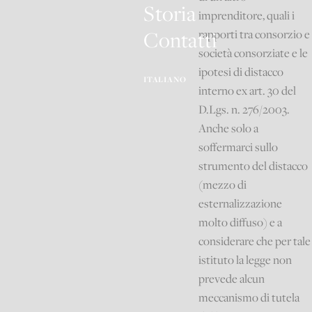
Storia
imprenditore, quali i
Contatti
rapporti tra consorzio e
società consorziate e le
ipotesi di distacco
ITALIANO
interno ex art. 30 del
D.Lgs. n. 276/2003.
Anche solo a
soffermarci sullo
strumento del distacco
(mezzo di
esternalizzazione
molto diffuso) e a
considerare che per tale
istituto la legge non
prevede alcun
meccanismo di tutela