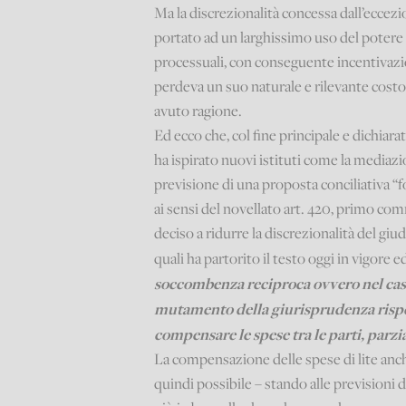
Ma la discrezionalità concessa dall’eccezio
portato ad un larghissimo uso del potere
processuali, con conseguente incentivazio
perdeva un suo naturale e rilevante costo,
avuto ragione.
Ed ecco che, col fine principale e dichiar
ha ispirato nuovi istituti come la mediazi
previsione di una proposta conciliativa “
ai sensi del novellato art. 420, primo comma
deciso a ridurre la discrezionalità del giu
quali ha partorito il testo oggi in vigore 
soccombenza reciproca ovvero nel caso 
mutamento della giurisprudenza rispet
compensare le spese tra le parti, parz
La compensazione delle spese di lite anc
quindi possibile – stando alle previsioni 