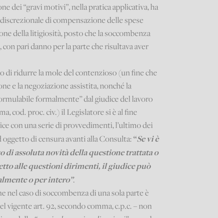
ne dei “gravi motivi”, nella pratica applicativa, ha
 discrezionale di compensazione delle spese
ne della litigiosità, posto che la soccombenza
 con pari danno per la parte che risultava aver
ato di ridurre la mole del contenzioso (un fine che
one e la negoziazione assistita, nonché la
formulabile formalmente” dal giudice del lavoro
, cod. proc. civ.) il Legislatore si è al fine
dice con una serie di provvedimenti, l’ultimo dei
“
Se vi è
ed oggetto di censura avanti alla Consulta:
di assoluta novità della questione trattata o
to alle questioni dirimenti, il giudice può
ialmente o per intero”
.
he nel caso di soccombenza di una sola parte è
del vigente art. 92, secondo comma, c.p.c. – non