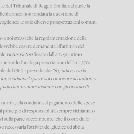
 e del Tribunale di Reggio Emilia, dal quale la
dichiarando non fondata la questione di
ccogliendo le sole diverse prospettazioni comuni
 a noi stessi che la regolamentazione delle
 dovrebbe essere demandata all’arbitrio del
rale
victus victori
fissata dall’art. 91, primo
 ripetendo l’analoga prescrizione dell’art. 370,
ile del 1865 – prevede che
“il giudice, con la
a lui, condanna la parte soccombente al rimborso
liquida l’ammontare insieme con gli onorari di
 norma, alla condanna al pagamento delle spese
e al principio di responsabilità sempre richiamato
avi sulla parte soccombente: che il costo dello
o necessaria l’attività del giudice ed abbia