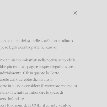
onale (n. 77 del 19 aprile 2018) non ha affatto
spese legali a controparte nel caso di
rnet ci siamo imbattuti nella notizia secondo la
be più tenuto a pagare le spese legali dovute al
giudizialmente. Ciò in quanto la Corte
aprile 2018, avrebbe dichiarato la
a parte in cui non considera il lavoratore che radica
indi non tenuta a rimborsare le spese di
 sono infondate.
 era l’opinione della CGIL, il cui intervento è