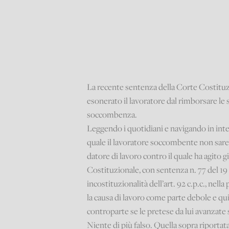
La recente sentenza della Corte Costituzi
esonerato il lavoratore dal rimborsare le 
soccombenza.
Leggendo i quotidiani e navigando in inte
quale il lavoratore soccombente non sareb
datore di lavoro contro il quale ha agito 
Costituzionale, con sentenza n. 77 del 19 
incostituzionalità dell’art. 92 c.p.c., nell
la causa di lavoro come parte debole e qu
controparte se le pretese da lui avanzate
Niente di più falso. Quella sopra riportata