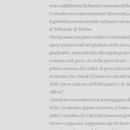
stato addirittura dichiarato inammissibile,
Consulta si è espressamente discostata, 
legittimità costituzionale sul punto ed a
al Tribunale di Torino.
Ma facciamo un passo indietro, ricordando
spese processuali nel giudizio civile non
giudicante, rispondendo alla regola gene
comma, cod. proc. civ. nella parte in cui –
primo comma, del codice di procedura civ
sentenza che chiude il processo davanti 
delle spese a favore dell’altra parte e ne 
difesa”.
Quindi la soccombenza si accompagna, di
di lite, in quanto appare corretto, in bas
dalla Consulta, che l’alea del processo gr
stesso venga cioè sopportato da chi ha res