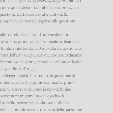
ica – delle
“gravi ed eccezionali ragioni”
, ma solo
ngono a quella della soccombenza reciproca, che
 questione trattata ed il mutamento della
à, ma anche di merito) rispetto alle questioni
lità del giudice (sino ad ora considerata
tà) si sono pronunciati il Tribunale ordinario di
o Emilia, rimettendo alla Consulta la questione di
mma dell’art. 92 c.p.c. con due diverse ordinanze
almente coincidenti), ambedue valutate e decise
 19 aprile 2018 n. 77.
con Reggio Emilia) ha ritenuto la questione di
ferimento agli artt. 3, primo comma, 24, primo
tuzione, osservando come la
ratio
delle due
l sopravvenuto mutamento del quadro di
della lite senza che ciò sia ascrivibile alla
enibile non solo nei casi di novità della questione