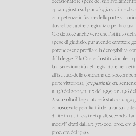
occasionato le spese del suo svolgimento 
appare giusta sul piano logico, prima che g
competenze in favore della parte vittorios
dovrebbe subire pregiudizio per la causa
Ciò detto, è anche vero che l’istituto d
spese di giudizio, pur avendo carattere g
potendosene profilare la derogabilità, co
dalla legge. E la Corte Costituzionale, in
la discrezionalità del Legislatore nel de
all’istituto della condanna del soccombente
parte vittoriosa, (
ex plurimis,
cfr. sentenz
n. 158 del 2003, n. 117 del 1999 e n. 196 de
A sua volta il Legislatore è stato a lungo
conosceva le peculiarità della causa da d
di lite in tutti i casi nei quali, secondo i
motivi” citati dall’art. 370 cod. proc. civ
proc. civ. del 1940.