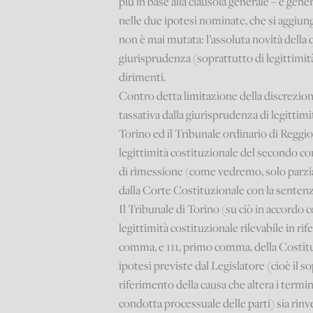
più in base alla clausola generale – e gener
nelle due ipotesi nominate, che si aggiu
non è mai mutata: l’assoluta novità della
giurisprudenza (soprattutto di legittimit
dirimenti.
Contro detta limitazione della discreziona
tassativa dalla giurisprudenza di legittimi
Torino ed il Tribunale ordinario di Reggi
legittimità costituzionale del secondo co
di rimessione (come vedremo, solo parzi
dalla Corte Costituzionale con la sentenza
Il Tribunale di Torino (su ciò in accordo 
legittimità costituzionale rilevabile in ri
comma, e 111, primo comma, della Costi
ipotesi previste dal Legislatore (cioè i
riferimento della causa che altera i termini 
condotta processuale delle parti) sia rinv