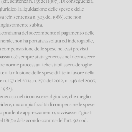
(cfr. sentenza n. 135 del 1987). Di conseguenza,
iuridico, la liquidazione delle spese e delle
a (cfr. sentenza n. 303 del 1986), che non
 ingiustamente subita.
ella condanna del soccombente al pagamento delle
enerale, non ha portata assoluta ed inderogabile,
n compensazione delle spese nei casi previsti
 passato, è sempre stata generosa nel riconoscere
ttare norme processuali che stabilissero deroghe
 alla rifusione delle spese di lite in favore della
e n. 157 del 2014, n. 270 del 2012, n. 446 del 2007,
l 1982).
 generoso nel riconoscere al giudice, che meglio
ecidere, una ampia facoltà di compensare le spese
l suo prudente apprezzamento, ravvisasse i “giusti
. del 1865 e dal secondo comma dell’art. 92 cod.