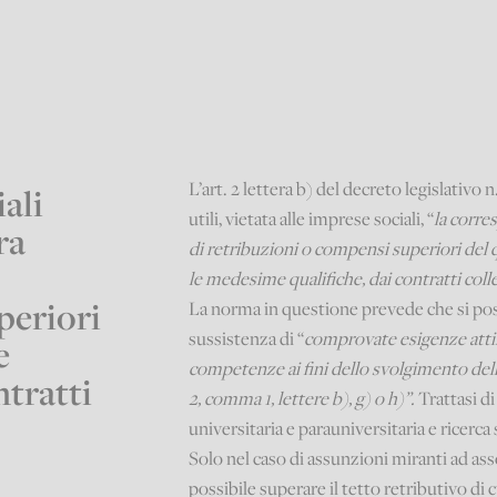
L’art. 2 lettera b) del decreto legislativo 
ali
utili, vietata alle imprese sociali, “
la corre
ra
di retribuzioni o compensi superiori del q
le medesime qualifiche, dai contratti colle
periori
La norma in questione prevede che si pos
sussistenza di “
comprovate esigenze attine
e
competenze ai fini dello svolgimento delle 
ntratti
2, comma 1, lettere b), g) o h)”.
Trattasi d
universitaria e parauniversitaria e ricerca 
Solo nel caso di assunzioni miranti ad as
possibile superare il tetto retributivo di 