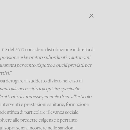
n. 112 del 2017 considera distribuzione indiretta di
sponsione ai lavoratori subordinati o autonomi
uaranta per cento rispetto a quelli previsti, per
ttivi.
”
sa derogare al suddetto divieto nel caso di
nti alla necessità di acquisire specifiche
attività di interesse generale di cui all’articolo
i interventi e prestazioni sanitarie, formazione
scientifica di particolare rilevanza sociale.
solvere alle predette esigenze è pertanto
cui sopra senza incorrere nelle sanzioni