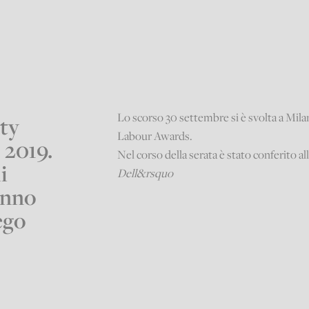
Lo scorso 30 settembre si è svolta a Mil
ty
Labour Awards.
 2019.
Nel corso della serata è stato conferito al
i
Dell&rsquo
anno
ego