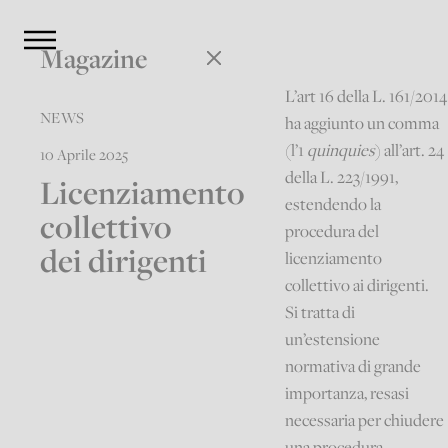
Magazine
L’art 16 della L. 161/2014
NEWS
ha aggiunto un comma
(l’1
quinquies
) all’art. 24
10 Aprile 2025
della L. 223/1991,
Licenziamento
estendendo la
collettivo
procedura del
dei dirigenti
licenziamento
collettivo ai dirigenti.
Si tratta di
un’estensione
normativa di grande
importanza, resasi
necessaria per chiudere
una procedura