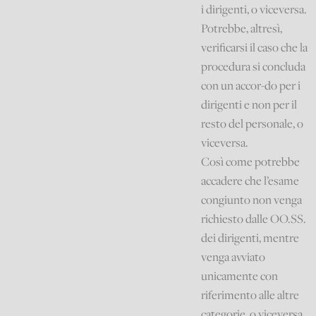
i dirigenti, o viceversa.
Potrebbe, altresì,
verificarsi il caso che la
procedura si concluda
con un accor-do per i
dirigenti e non per il
resto del personale, o
viceversa.
Così come potrebbe
accadere che l’esame
congiunto non venga
richiesto dalle OO.SS.
dei dirigenti, mentre
venga avviato
unicamente con
riferimento alle altre
categorie, o viceversa.