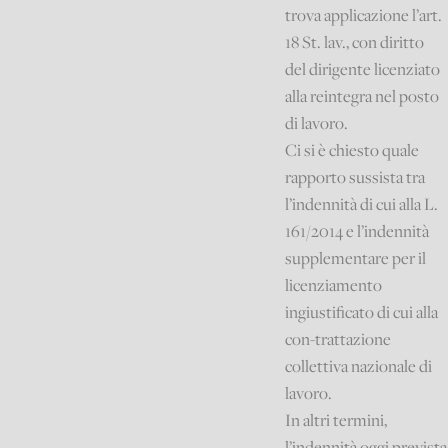
trova applicazione l’art.
18 St. lav., con diritto
del dirigente licenziato
alla reintegra nel posto
di lavoro.
Ci si è chiesto quale
rapporto sussista tra
l’indennità di cui alla L.
161/2014 e l’indennità
supplementare per il
licenziamento
ingiustificato di cui alla
con-trattazione
collettiva nazionale di
lavoro.
In altri termini,
l’indennità oggi prevista