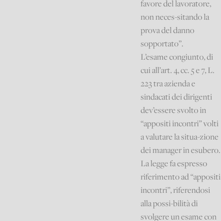
favore del lavoratore,
non neces-sitando la
prova del danno
sopportato”.
L’esame congiunto, di
cui all’art. 4, cc. 5 e 7, L.
223 tra azienda e
sindacati dei dirigenti
dev’essere svolto in
“appositi incontri” volti
a valutare la situa-zione
dei manager in esubero.
La legge fa espresso
riferimento ad “appositi
incontri”, riferendosi
alla possi-bilità di
svolgere un esame con