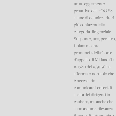
un atteggiamento
proattivo delle OO.SS.
al fine di definire criteri
più confacenti alla
categoria dirigenziale.
Sul punto, una, peraltro,
isolata recente
pronuncia della Corte
d’appello di Mi-lano (la
n. 1380 del 9/9/19) ha
affermato non solo che
è necessario
comunicare i criteri di
scelta dei dirigenti in
esubero, ma anche che
“non assume rilevanza
il grado di autonomia o