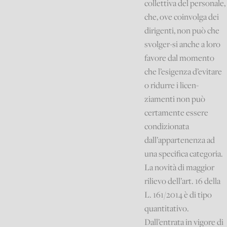
collettiva del personale,
che, ove coinvolga dei
dirigenti, non può che
svolger-si anche a loro
favore dal momento
che l’esigenza d’evitare
o ridurre i licen-
ziamenti non può
certamente essere
condizionata
dall’appartenenza ad
una specifica categoria.
La novità di maggior
rilievo dell’art. 16 della
L. 161/2014 è di tipo
quantitativo.
Dall’entrata in vigore di