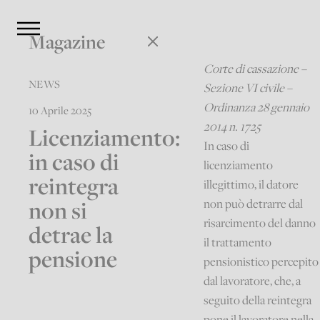
Magazine
Corte di cassazione –
NEWS
Sezione VI civile –
Ordinanza 28 gennaio
10 Aprile 2025
2014 n. 1725
Licenziamento:
In caso di
in caso di
licenziamento
reintegra
illegittimo, il datore
non si
non può detrarre dal
risarcimento del danno
detrae la
il trattamento
pensione
pensionistico percepito
dal lavoratore, che, a
seguito della reintegra
pone il lavoratore nella