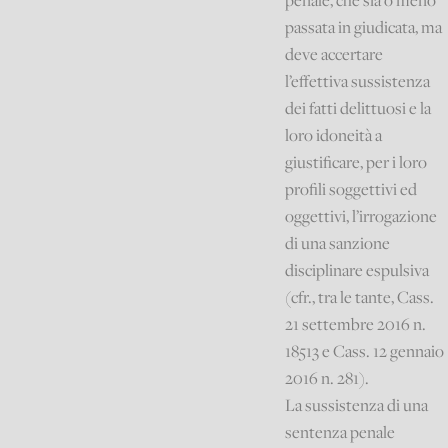
penale, che sia o meno
passata in giudicata, ma
deve accertare
l’effettiva sussistenza
dei fatti delittuosi e la
loro idoneità a
giustificare, per i loro
profili soggettivi ed
oggettivi, l’irrogazione
di una sanzione
disciplinare espulsiva
(cfr., tra le tante, Cass.
21 settembre 2016 n.
18513 e Cass. 12 gennaio
2016 n. 281).
La sussistenza di una
sentenza penale