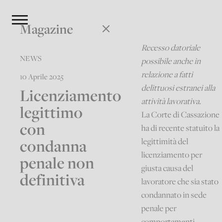
Magazine
Recesso datoriale
NEWS
possibile anche in
relazione a fatti
10 Aprile 2025
delittuosi estranei alla
Licenziamento
attività lavorativa.
legittimo
La Corte di Cassazione
con
ha di recente statuito la
condanna
legittimità del
licenziamento per
penale non
giusta causa del
definitiva
lavoratore che sia stato
condannato in sede
penale per
comportamenti