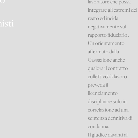
lavoratore che possa
integrare gli estremi del
reato ed incida
isti
negativamente sul
rapporto fiduciario .
Un orientamento
affermato dalla
Cassazione anche
qualora il contratto
collettivo di lavoro
ENGLISH
preveda il
licenziamento
disciplinare solo in
correlazione ad una
sentenza definitiva di
condanna.
Il giudice davanti al