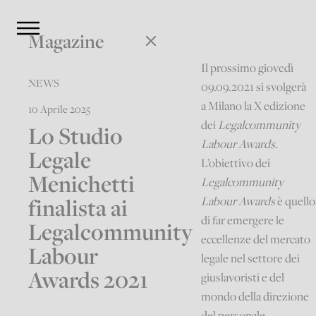
Magazine
Il prossimo giovedì
NEWS
09.09.2021 si svolgerà
a Milano la X edizione
10 Aprile 2025
dei
Legalcommunity
Lo Studio
Labour Awards
.
Legale
L’obiettivo dei
Menichetti
Legalcommunity
finalista ai
Labour Awards
è quello
di far emergere le
Legalcommunity
eccellenze del mercato
Labour
legale nel settore dei
Awards 2021
giuslavoristi e del
mondo della direzione
del personale,