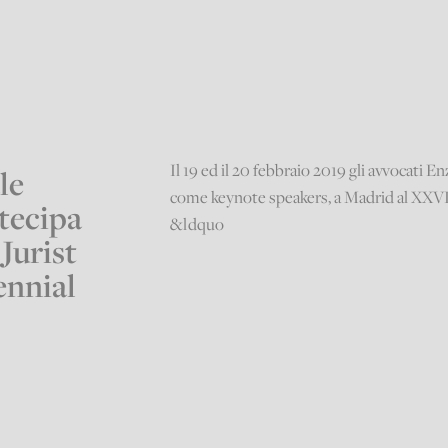
Il 19 ed il 20 febbraio 2019 gli avvocati
le
come keynote speakers, a Madrid al
XXVI 
tecipa
&ldquo
Jurist
ennial