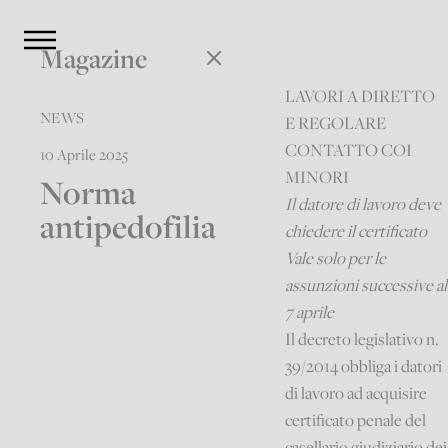
Magazine
LAVORI A DIRETTO
NEWS
E REGOLARE
CONTATTO COI
10 Aprile 2025
MINORI
Norma
Il datore di lavoro deve
antipedofilia
chiedere il certificato
Vale solo per le
assunzioni successive al
7 aprile
Il decreto legislativo n.
39/2014 obbliga i datori
di lavoro ad acquisire
certificato penale del
casellario giudiziario dei