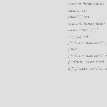
content/themes/hello-
elementor-
child/*","/wp-
content/themes/hello-
elementor/*","/*\\?
(.+)"]}},{"not":
{"selector_matches":"a[r
{"not":
{"selector_matches":".n
prefetch, .no-prefetch
a"}}]},"eagerness":"cons