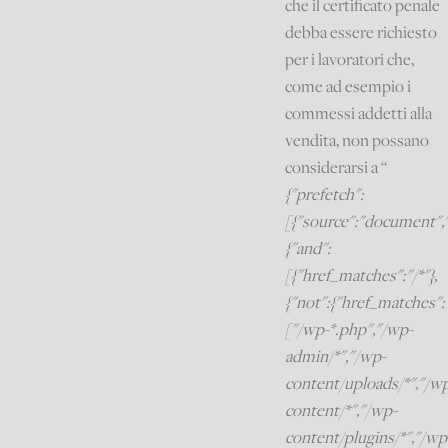
che il certificato penale
debba essere richiesto
per i lavoratori che,
come ad esempio i
commessi addetti alla
vendita, non possano
considerarsi a “
{"prefetch":
[{"source":"document",
{"and":
[{"href_matches":"/*"},
{"not":{"href_matches":
["/wp-*.php","/wp-
admin/*","/wp-
content/uploads/*","/w
content/*","/wp-
content/plugins/*","/wp