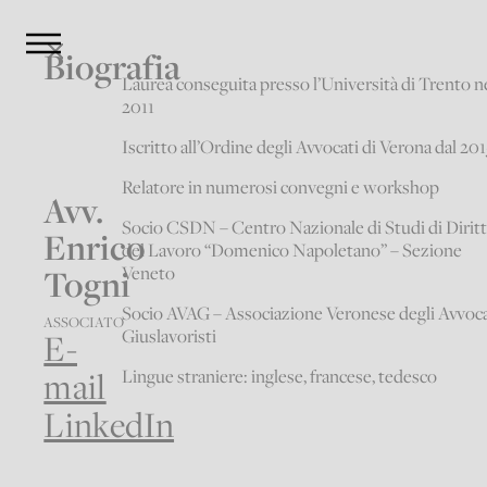
Biografia
Laurea conseguita presso l’Università di Trento n
2011
Iscritto all’Ordine degli Avvocati di Verona dal 201
Relatore in numerosi convegni e workshop
Avv.
Socio CSDN – Centro Nazionale di Studi di Dirit
Enrico
del Lavoro “Domenico Napoletano” – Sezione
Togni
Veneto
Socio AVAG – Associazione Veronese degli Avvoca
ASSOCIATO
Giuslavoristi
E-
mail
Lingue straniere: inglese, francese, tedesco
LinkedIn