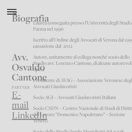
Biografia
Laurea conseguita presso l’Università degli Studi 
Parma nel 1996
Iscritto all’Ordine degli Avvocati di Verona dal 199
cassazione dal 2012
Avv.
Autore, unitamente al collega nonché socio dello
Studio avv. Lorenzo Cantone, di alcune autorevol
Osvaldo
opere
Cantone
Presidente di AVAG – Associazione Veronese degl
Avvocati Giuslavoristi
PARTNER
E-
Socio AGI – Avvocati Giuslavoristi Italiani
mail
Socio CSDN – Centro Nazionale di Studi di Dirit
LinkedIn
del Lavoro “Domenico Napoletano” – Sezione
Veneto.
Socio dello Studio legale Menichetti dal 2008