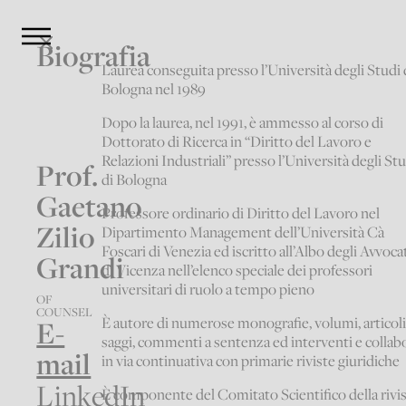
Biografia
Laurea conseguita presso l’Università degli Studi 
Bologna nel 1989
Dopo la laurea, nel 1991, è ammesso al corso di
Dottorato di Ricerca in “Diritto del Lavoro e
Relazioni Industriali” presso l’Università degli St
Prof.
di Bologna
Gaetano
Professore ordinario di Diritto del Lavoro nel
Zilio
Dipartimento Management dell’Università Cà
Foscari di Venezia ed iscritto all’Albo degli Avvoca
Grandi
di Vicenza nell’elenco speciale dei professori
universitari di ruolo a tempo pieno
OF
COUNSEL
È autore di numerose monografie, volumi, articoli
E-
saggi, commenti a sentenza ed interventi e collab
mail
in via continuativa con primarie riviste giuridiche
LinkedIn
È componente del Comitato Scientifico della rivi