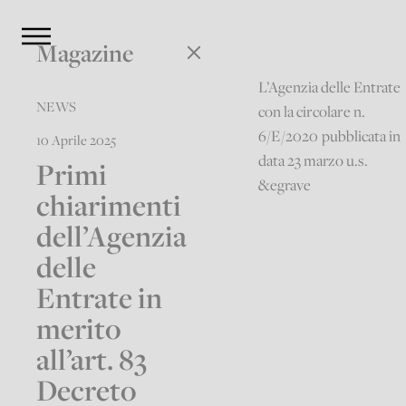
Magazine
L’Agenzia delle Entrate
NEWS
con la
circolare n.
6/E/2020
pubblicata in
10 Aprile 2025
data 23 marzo u.s.
Primi
&egrave
chiarimenti
dell’Agenzia
delle
Entrate in
merito
all’art. 83
Decreto