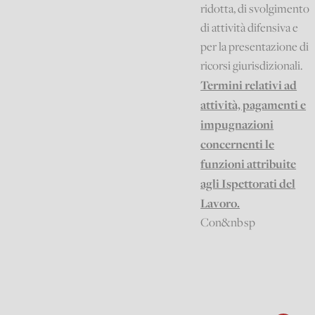
ridotta, di svolgimento
di attività difensiva e
per la presentazione di
ricorsi giurisdizionali.
Termini relativi ad
attività, pagamenti e
impugnazioni
concernenti le
funzioni attribuite
agli Ispettorati del
Lavoro.
Con
&nbsp