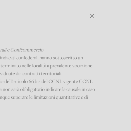
derali e Confcommercio
indacati confederali hanno sottoscritto un
eterminato nelle località a prevalente vocazione
iduate dai contratti territoriali.
acia dell’articolo 66 bis del CCNL vigente CCNL
e non sarà obbligatorio indicare la causale in caso
que superare le limitazioni quantitative e di