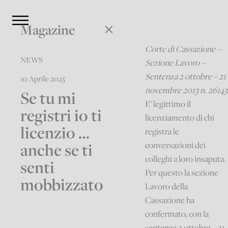
Magazine
Corte di Cassazione –
NEWS
Sezione Lavoro –
Sentenza 2 ottobre – 21
10 Aprile 2025
novembre 2013 n. 26143
Se tu mi
E’ legittimo il
registri io ti
licenziamento di chi
licenzio …
registra le
anche se ti
conversazioni dei
colleghi a loro insaputa.
senti
Per questo la sezione
mobbizzato
Lavoro della
Cassazione ha
confermato, con la
sentenza 2 ottobre – 21