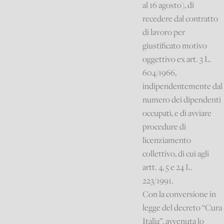
al 16 agosto), di
recedere dal contratto
di lavoro per
giustificato motivo
oggettivo ex art. 3 L.
604/1966,
indipendentemente dal
numero dei dipendenti
occupati, e di avviare
procedure di
licenziamento
collettivo, di cui agli
artt. 4, 5 e 24 L.
223/1991.
Con la conversione in
legge del decreto “Cura
Italia”, avvenuta lo