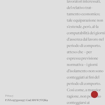
lavoratori interessati,
del relativo trat-
tamento economico;
tale equiparazione non
s’estende, però, al-la
computabilità dei giorni
d’assenza dal lavoro nel
periodo di comporto,
atteso che – per
espressa previsione
normativa – i giorni
d’isolamento non sono
conteggiati ai fini del
periodo di comporto.
Così come, a maggior
ragione, non possono
Privacy
P. IVA 03733110237/ Cod. SDI W7YVJK9
conteggiarsi ai