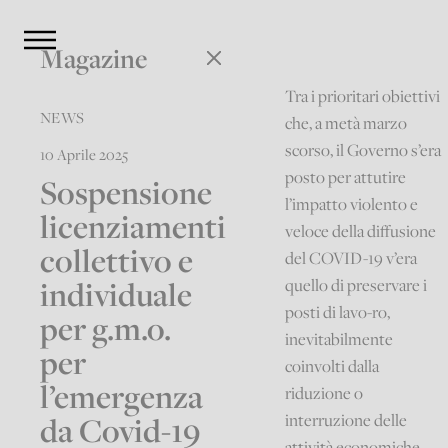
Magazine
Tra i prioritari obiettivi
NEWS
che, a metà marzo
scorso, il Governo s’era
10 Aprile 2025
posto per attutire
Sospensione
l’impatto violento e
licenziamenti
veloce della diffusione
collettivo e
del COVID-19 v’era
individuale
quello di preservare i
posti di lavo-ro,
per g.m.o.
inevitabilmente
per
coinvolti dalla
l’emergenza
riduzione o
da Covid-19
interruzione delle
attività economiche.