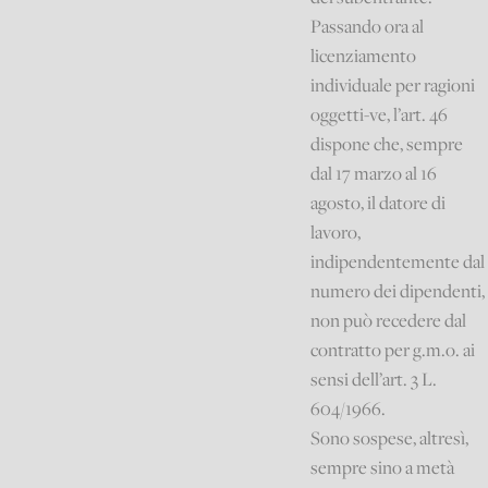
Passando ora al
licenziamento
individuale per ragioni
oggetti-ve, l’art. 46
dispone che, sempre
dal 17 marzo al 16
agosto, il datore di
lavoro,
indipendentemente dal
numero dei dipendenti,
non può recedere dal
contratto per g.m.o. ai
sensi dell’art. 3 L.
604/1966.
Sono sospese, altresì,
sempre sino a metà