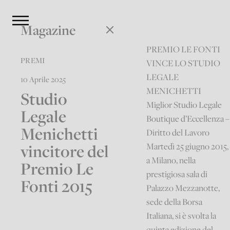
Magazine
PREMIO LE FONTI
PREMI
VINCE LO STUDIO
LEGALE
10 Aprile 2025
MENICHETTI
Studio
Miglior Studio Legale
Legale
Boutique d’Eccellenza –
Menichetti
Diritto del Lavoro
vincitore del
Martedì 25 giugno 2015,
a Milano, nella
Premio Le
prestigiosa sala di
Fonti 2015
Palazzo Mezzanotte,
sede della Borsa
Italiana, si è svolta la
quinta edizione del