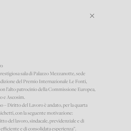
ro
prestigiosa sala di Palazzo Mezzanotte, sede
ma edizione del Premio Internazionale Le Fonti,
on l’alto patrocinio della Commissione Europea,
no e Ascosim.
o – Diritto del Lavoro è andato, per la quarta
ichetti, con la seguente motivazione:
itto del lavoro, sindacale, previdenziale e di
fficiente e di consolidata esperienza”.