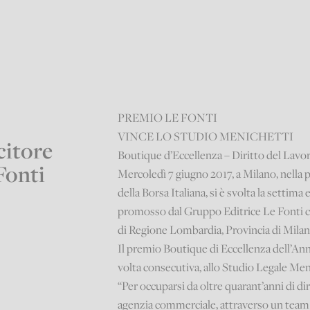
PREMIO LE FONTI
VINCE LO STUDIO MENICHETTI
citore
Boutique d’Eccellenza – Diritto del Lavo
Fonti
Mercoledì 7 giugno 2017, a Milano, nella 
della Borsa Italiana, si è svolta la setti
promosso dal Gruppo Editrice Le Fonti c
di Regione Lombardia, Provincia di Mila
Il premio Boutique di Eccellenza dell’Ann
volta consecutiva, allo Studio Legale Men
“Per occuparsi da oltre quarant’anni di dir
agenzia commerciale, attraverso un team e