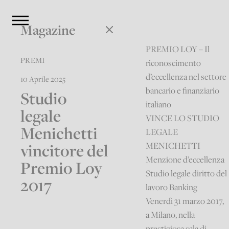
Magazine
PREMIO LOY – Il
PREMI
riconoscimento
d’eccellenza nel settore
10 Aprile 2025
bancario e finanziario
Studio
italiano
legale
VINCE LO STUDIO
Menichetti
LEGALE
vincitore del
MENICHETTI
Menzione d’eccellenza
Premio Loy
Studio legale diritto del
2017
lavoro Banking
Venerdì 31 marzo 2017,
a Milano, nella
prestigiosa sala di