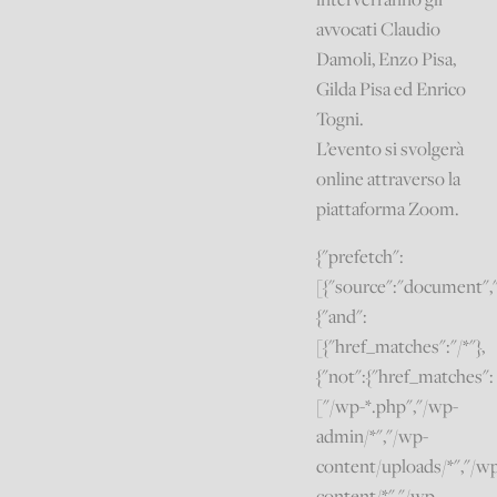
avvocati Claudio
Damoli, Enzo Pisa,
Gilda Pisa ed Enrico
Togni.
L’evento si svolgerà
online attraverso la
piattaforma Zoom.
{"prefetch":
[{"source":"document",
{"and":
[{"href_matches":"/*"},
{"not":{"href_matches":
["/wp-*.php","/wp-
admin/*","/wp-
content/uploads/*","/w
content/*","/wp-