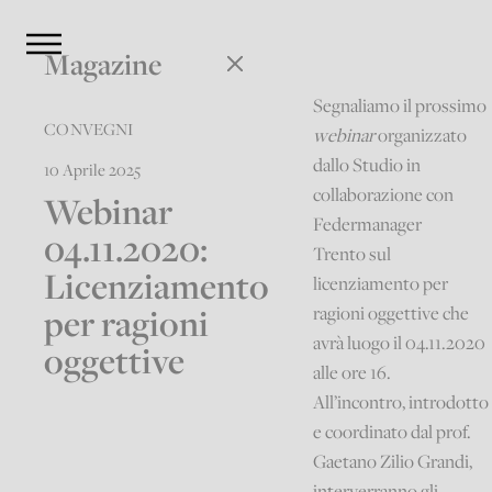
Magazine
Segnaliamo il prossimo
CONVEGNI
webinar
organizzato
dallo Studio in
10 Aprile 2025
collaborazione con
Webinar
Federmanager
04.11.2020:
Trento sul
Licenziamento
licenziamento per
per ragioni
ragioni oggettive che
avrà luogo il 04.11.2020
oggettive
alle ore 16.
All’incontro, introdotto
e coordinato dal prof.
Gaetano Zilio Grandi,
interverranno gli