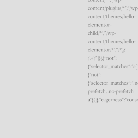
content/plugins/*","/wp
content/themes/hello-
elementor-
child/*","/wp-
content/themes/hello-
elementor/*","/*\\?
(.+)"]}},{"not":
{"selector_matches":"a[r
{"not":
{"selector_matches":".n
prefetch, .no-prefetch
a"}}]},"eagerness":"cons