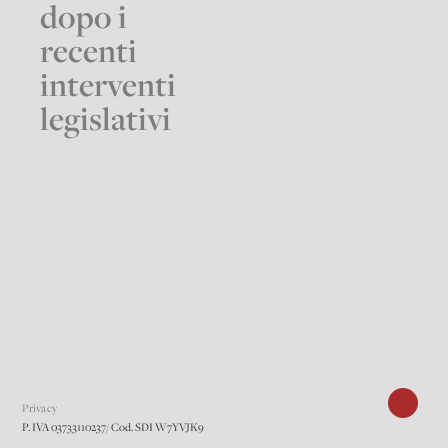
dopo i
recenti
interventi
legislativi
Privacy
P. IVA 03733110237/ Cod. SDI W7YVJK9