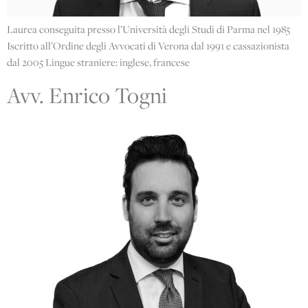
Laurea conseguita presso l’Università degli Studi di Parma nel 1985
Iscritto all’Ordine degli Avvocati di Verona dal 1991 e cassazionista
dal 2005 Lingue straniere: inglese, francese
Avv. Enrico Togni