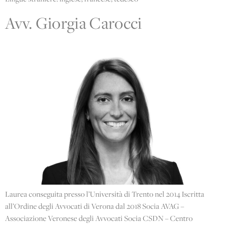
Avv. Giorgia Carocci
Laurea conseguita presso l’Università di Trento nel 2014 Iscritta
all’Ordine degli Avvocati di Verona dal 2018 Socia AVAG –
Associazione Veronese degli Avvocati Socia CSDN – Centro