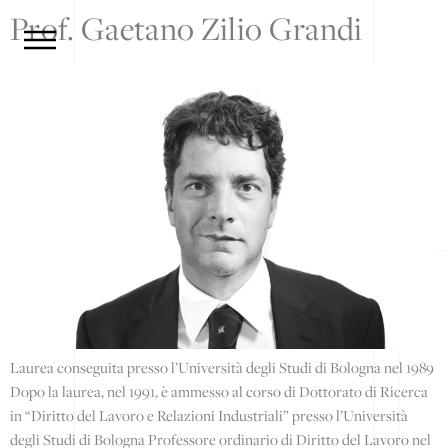
Prof. Gaetano Zilio Grandi
Laurea conseguita presso l’Università degli Studi di Bologna nel 1989
Dopo la laurea, nel 1991, è ammesso al corso di Dottorato di Ricerca
in “Diritto del Lavoro e Relazioni Industriali” presso l’Università
degli Studi di Bologna Professore ordinario di Diritto del Lavoro nel