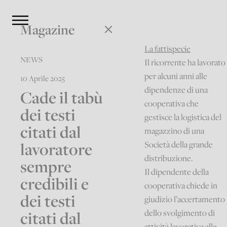
Magazine
La fattispecie
NEWS
Il ricorrente ha lavorato
per alcuni anni alle
10 Aprile 2025
dipendenze di una
Cade il tabù
cooperativa che
dei testi
gestisce la logistica del
citati dal
magazzino di una
lavoratore
Società della grande
distribuzione.
sempre
Il dipendente della
credibili e
cooperativa chiede in
dei testi
giudizio l’accertamento
citati dal
dello svolgimento di
attività lavorativa alle